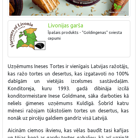
Livonijas garša
Īpašais produkts - "Goldingenas" sviesta
cepumi
Uzņēmums Ineses Tortes ir vienīgais Latvijas ražotājs,
kas ražo tortes un desertus, kas izgatavoti no 100%
dabīgām un vietējās izcelsmes sastāvdaļām.
Konditoreja, kuru 1993. gadā dibināja izcilā
konditormeistare Inese Goldmane, sāka darboties kā
neliels ģimenes uzņēmums Kuldīgā. Šobrīd katru
mēnesi ražojam tūkstošiem tortes un desertus, kas
nonāk uz pircēju galdiem gandrīz visā Latvijā.
Aicinām ciemos ikvienu, kas vēlas baudīt tasi kafijas
un tējas kopā ar gardu tortes gabaliņu, kā arī uzzināt