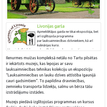
Livonijas garša
Apmeklētājus gaida ne tikai ekspozīcija, bet
arī izglītojoša programma
par lauksaimniecības dzīvniekiem, kā arī
kulinārijas kursi.
Muzeja kafejnīcā var nobaudīt ēdienus, kas gatavoti no muzeja
dārzā un apkārtējās saimniecībās izaudzētām izejvielām, šeit var
Ilenurmes muižas kompleksā netālu no Tartu pilsētas
arī pasūtīt dažādus ēdienus svinībām.
ir iekārtots muzejs, kas lepojas ar savu
Īpašais piedāvājums - pašcepta maize, karaša.
lauksaimniecības tehnikas kolekciju un ekspozīciju
“Lauksaimniecības un lauku dzīves attīstība Igaunijā
cauri gadsimtiem”. To papildina dravniecības,
zemnieku transporta līdzekļu, salmu un bērza tāšu
izstrādājumu izstādes.
Muzejs piedāvā izglītojošas programmas un kursus