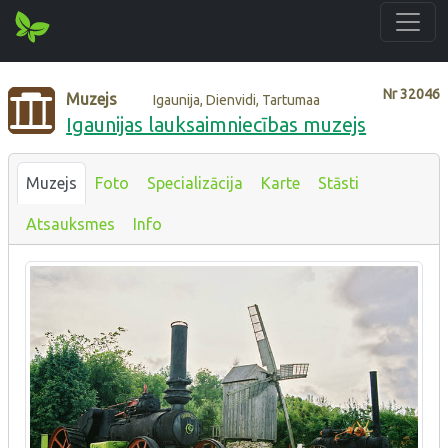
Nr
32046
Muzejs
Igaunija, Dienvidi, Tartumaa
Igaunijas lauksaimniecības muzejs
Muzejs
Foto
Specializācija
Karte
Stāsti
Atsauksmes
Info