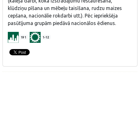
(kalēja darbi, koka izstrādājumu restaurēšana,
klūdziņu pīšana un mēbeļu taisīšana, rudzu maizes
cepšana, nacionālie rokdarbi utt.).
Pēc iepriekšēja
pasūtījuma grupām piedāvā nacionālos ēdienus.
191
1-12