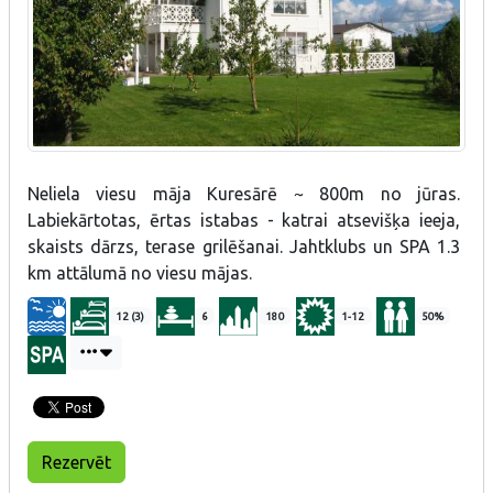
Neliela viesu māja Kuresārē ~ 800m no jūras.
Labiekārtotas, ērtas istabas - katrai atsevišķa ieeja,
skaists dārzs, terase grilēšanai. Jahtklubs un SPA 1.3
km attālumā no viesu mājas.
12 (3)
6
180
1-12
50%
Rezervēt