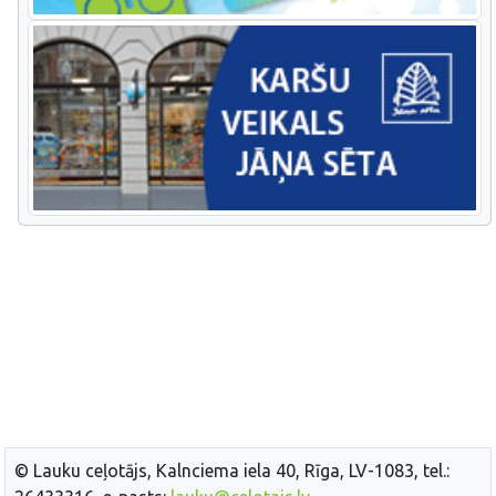
© Lauku ceļotājs, Kalnciema iela 40, Rīga, LV-1083, tel.: