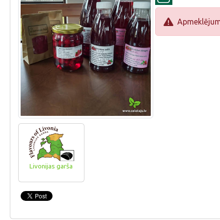
Apmeklējums 
Livonijas garša