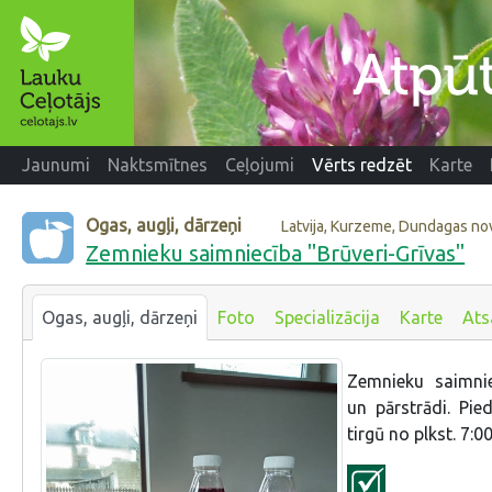
Jaunumi
Naktsmītnes
Ceļojumi
Vērts redzēt
Karte
Ogas, augļi, dārzeņi
Latvija, Kurzeme, Dundagas no
Zemnieku saimniecība "Brūveri-Grīvas"
Ogas, augļi, dārzeņi
Foto
Specializācija
Karte
Ats
Zemnieku saimni
un pārstrādi. Pie
tirgū no plkst. 7:0