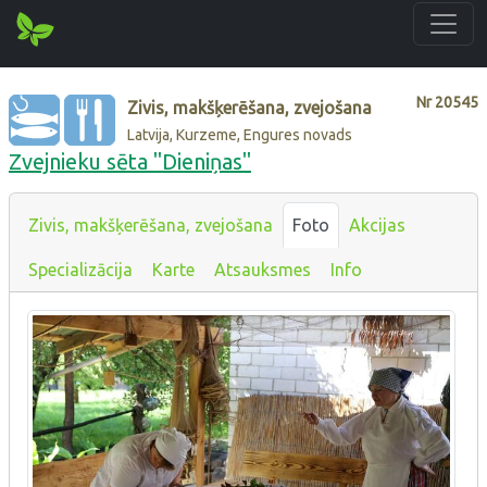
Nr
20545
Zivis, makšķerēšana, zvejošana
Latvija, Kurzeme, Engures novads
Zvejnieku sēta "Dieniņas"
Zivis, makšķerēšana, zvejošana
Foto
Akcijas
Specializācija
Karte
Atsauksmes
Info