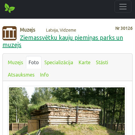
Nr
30126
Muzejs
Latvija, Vidzeme
Ziemassvētku kauju piemiņas parks un
muzejs
Muzejs
Foto
Specializācija
Karte
Stāsti
Atsauksmes
Info