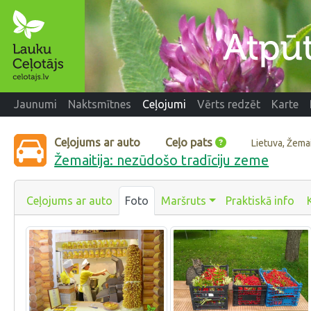
Jaunumi
Naktsmītnes
Ceļojumi
Vērts redzēt
Karte
Ceļojums ar auto
Ceļo pats
Lietuva, Žemai
Žemaitija: nezūdošo tradīciju zeme
Ceļojums ar auto
Foto
Maršruts
Praktiskā info