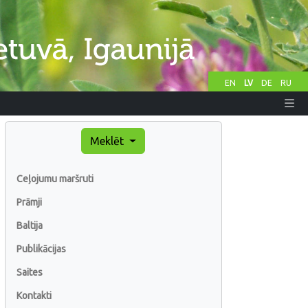
EN
LV
DE
RU
Meklēt
Ceļojumu maršruti
Prāmji
Baltija
Publikācijas
Saites
Kontakti