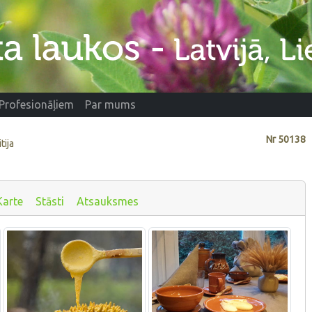
Profesionāļiem
Par mums
Nr
50138
tija
Karte
Stāsti
Atsauksmes