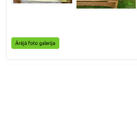
Ārējā foto galerija