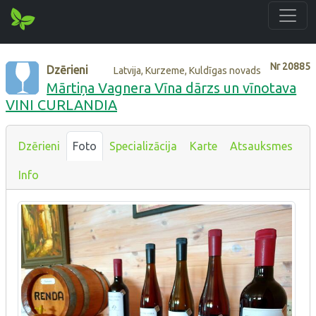
Nr
20885
Dzērieni
Latvija, Kurzeme, Kuldīgas novads
Mārtiņa Vagnera Vīna dārzs un vīnotava
VINI CURLANDIA
Dzērieni
Foto
Specializācija
Karte
Atsauksmes
Info