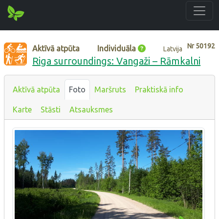
Nr
50192
Aktīvā atpūta
Individuāla
Latvija
Riga surroundings: Vangaži – Rāmkalni
Aktīvā atpūta
Foto
Maršruts
Praktiskā info
Karte
Stāsti
Atsauksmes