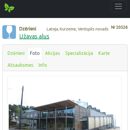
Nr
20526
Dzērieni
Latvija, Kurzeme, Ventspils novads
Užavas alus
Dzērieni
Foto
Akcijas
Specializācija
Karte
Atsauksmes
Info