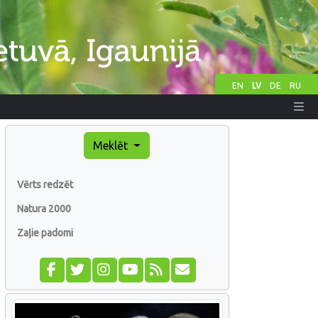
EN
LV
DE
RU
Meklēt
Vērts redzēt
Natura 2000
Zaļie padomi