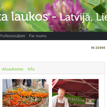
Profesionāļiem
Par mums
Nr
20444
Atsauksmes
Info