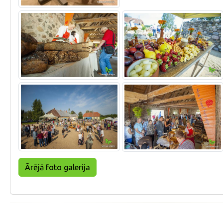
Ārējā foto galerija