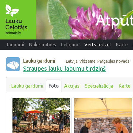
Jaunumi
Naktsmītnes
Ceļojumi
Vērts redzēt
Karte
Lauku gardumi
Latvija, Vidzeme, Pārgaujas novads
Straupes lauku labumu tirdziņš
Lauku gardumi
Foto
Akcijas
Specializācija
Karte