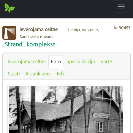
Nr
30453
Ievērojama celtne
Latvija, Vidzeme,
Saulkrastu novads
„Strand” komplekss
Ievērojama celtne
Foto
Specializācija
Karte
Stāsti
Atsauksmes
Info