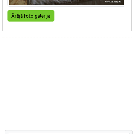
Ārējā foto galerija