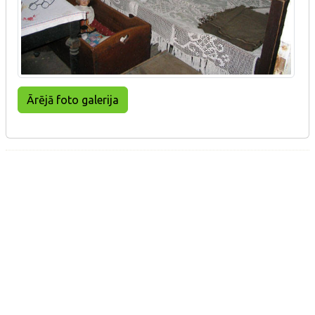
Ārējā foto galerija