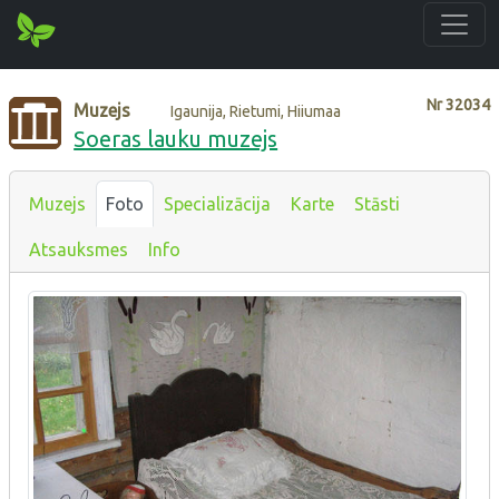
Nr
32034
Muzejs
Igaunija, Rietumi, Hiiumaa
Soeras lauku muzejs
Muzejs
Foto
Specializācija
Karte
Stāsti
Atsauksmes
Info