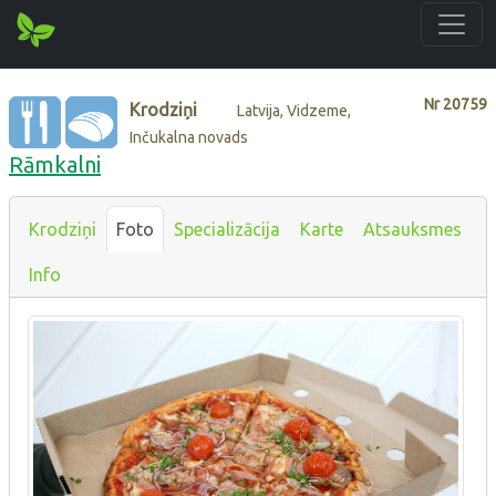
Nr
20759
Krodziņi
Latvija, Vidzeme,
Inčukalna novads
Rāmkalni
Krodziņi
Foto
Specializācija
Karte
Atsauksmes
Info