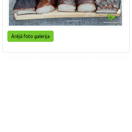
Ārējā foto galerija