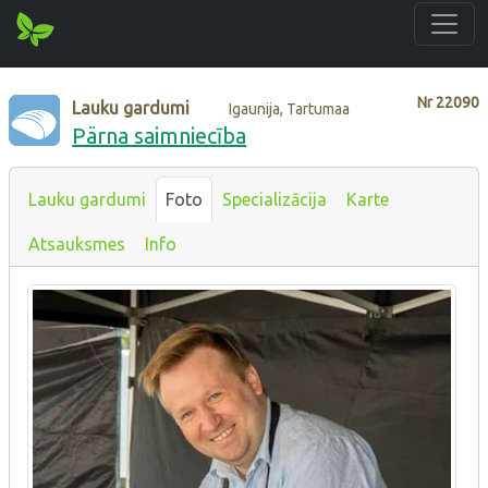
Nr
22090
Lauku gardumi
Igaunija, Tartumaa
Pärna saimniecība
Lauku gardumi
Foto
Specializācija
Karte
Atsauksmes
Info