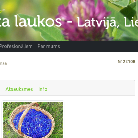
Profesionāļiem
Par mums
Nr
22108
amaa
Atsauksmes
Info