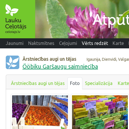
Jaunumi
Naktsmītnes
Ceļojumi
Vērts redzēt
Karte
Ārstniecības augi un tējas
Igaunija, Dienvidi, Valg
Ööbiku Garšaugu saimniecība
Ārstniecības augi un tējas
Foto
Specializācija
Karte