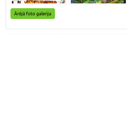
Ārējā foto galerija