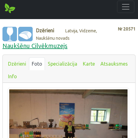
Nr
20571
Dzērieni
Latvija, Vidzeme,
Naukšēnu novads
Naukšēnu Cilvēkmuzejs
Dzērieni
Foto
Specializācija
Karte
Atsauksmes
Info