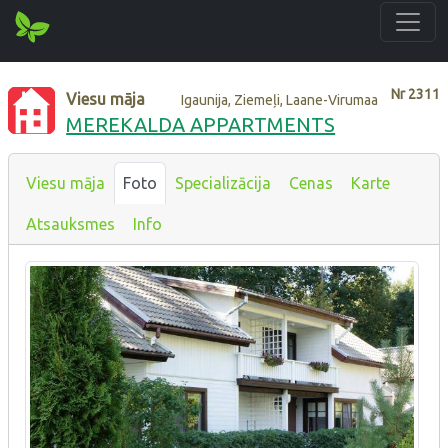
Nr
2311
Viesu māja
Igaunija, Ziemeļi, Laane-Virumaa
MEREKALDA APPARTMENTS
Viesu māja
Foto
Specializācija
Cenas
Karte
Atsauksmes
Info