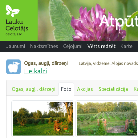
Jaunumi
Naktsmītnes
Ceļojumi
Vērts redzēt
Karte
Ogas, augļi, dārzeņi
Latvija, Vidzeme, Alojas novad
Lielkalni
Ogas, augļi, dārzeņi
Foto
Akcijas
Specializācija
K