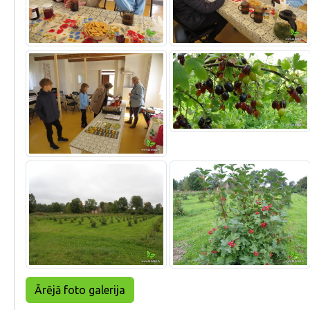
Ārējā foto galerija