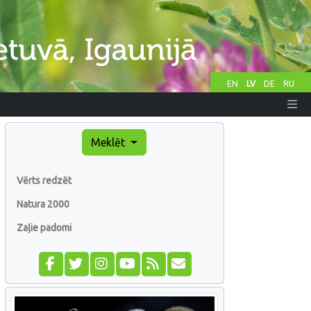
EN
LV
DE
RU
Meklēt
Vērts redzēt
Natura 2000
Zaļie padomi