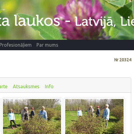
Profesionāļiem
Par mums
Nr
20324
s
arte
Atsauksmes
Info