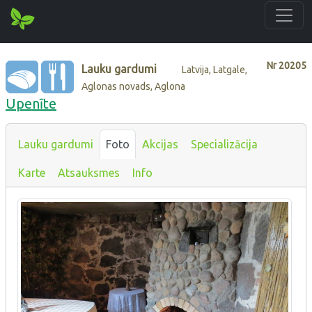
Nr
20205
Lauku gardumi
Latvija, Latgale,
Aglonas novads, Aglona
Upenīte
Lauku gardumi
Foto
Akcijas
Specializācija
Karte
Atsauksmes
Info