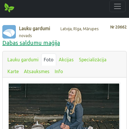
Nr
20662
Lauku gardumi
Latvija, Rīga, Mārupes
novads
Dabas saldumu maģija
Lauku gardumi
Foto
Akcijas
Specializācija
Karte
Atsauksmes
Info