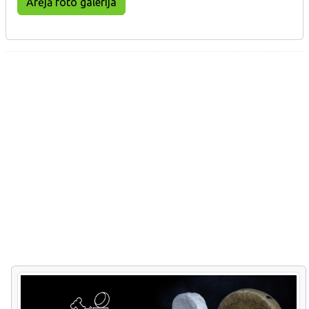
Ārējā foto galerija