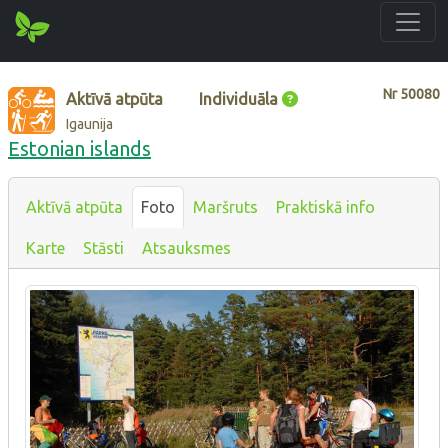
Nr
50080
Aktīvā atpūta
Individuāla
Igaunija
Estonian islands
Aktīvā atpūta
Foto
Maršruts
Praktiskā info
Karte
Stāsti
Atsauksmes