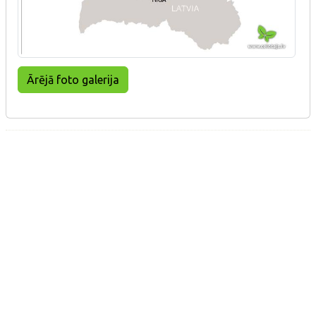
Ārējā foto galerija