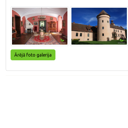
Ārējā foto galerija