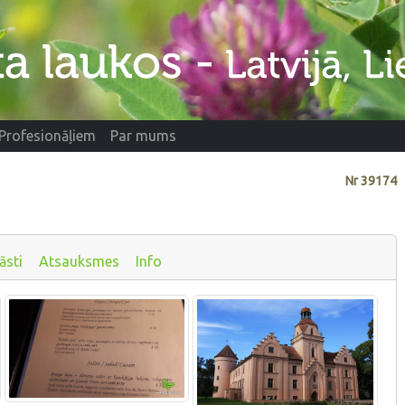
Profesionāļiem
Par mums
Nr
39174
āsti
Atsauksmes
Info