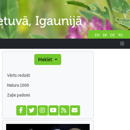
EN
LV
DE
RU
Meklēt
Vērts redzēt
Natura 2000
Zaļie padomi