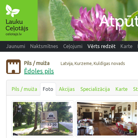
Jaunumi
Naktsmītnes
Ceļojumi
Vērts redzēt
Karte
Pils / muiža
Latvija, Kurzeme, Kuldīgas novads
Ēdoles pils
Pils / muiža
Foto
Akcijas
Specializācija
Karte
St