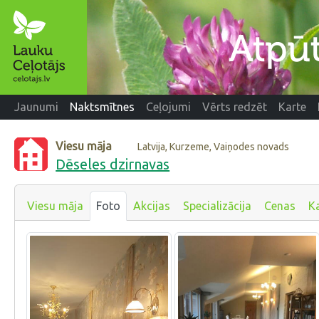
Jaunumi
Naktsmītnes
Ceļojumi
Vērts redzēt
Karte
Viesu māja
Latvija, Kurzeme, Vaiņodes novads
Dēseles dzirnavas
Viesu māja
Foto
Akcijas
Specializācija
Cenas
K