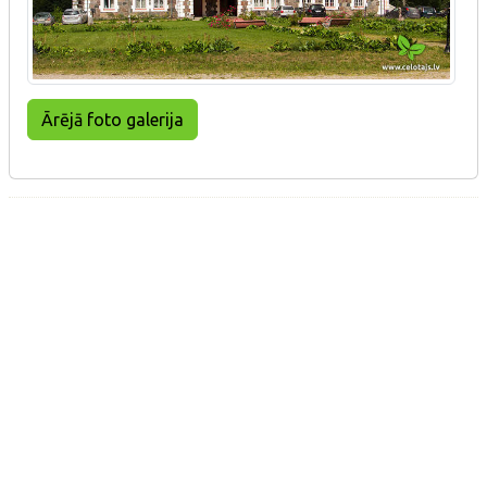
Ārējā foto galerija