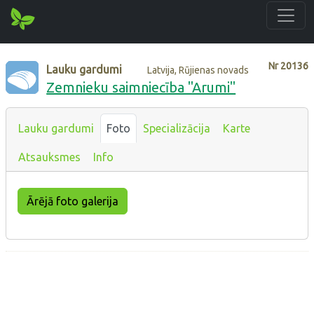
Nr
20136
Lauku gardumi
Latvija, Rūjienas novads
Zemnieku saimniecība "Arumi"
Lauku gardumi
Foto
Specializācija
Karte
Atsauksmes
Info
Ārējā foto galerija