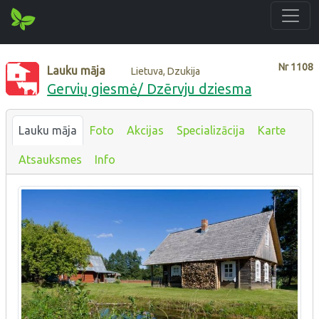
Nr
1108
Lauku māja
Lietuva, Dzukija
Gervių giesmė/ Dzērvju dziesma
Lauku māja
Foto
Akcijas
Specializācija
Karte
Atsauksmes
Info