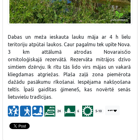
Dabas un meža ieskauta lauku māja ar 4 h lielu
teritoriju atpūtai laukos. Caur pagalmu tek upīte Nova.
3 km attālumā atrodas Novaraisčio
ornitoloģiskajā rezervātā. Rezervāta mitrājos dzīvo
simtiem dzērvju. Ik rītu tās lido virs mājas un vakarā
kliegdamas atgriežas. Plaša zaļā zona piemērota
dažādu pasākumu rīkošanai. Iespējama nakšņošana
teltīs. Īpaši gaidītas ģimeneS, kas novērtē senās
lietuviešu tradīcijas.
24
6
5-10