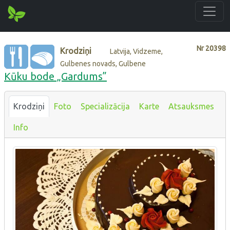
Nr
20398
Krodziņi
Latvija, Vidzeme,
Gulbenes novads, Gulbene
Kūku bode „Gardums”
Krodziņi
Foto
Specializācija
Karte
Atsauksmes
Info