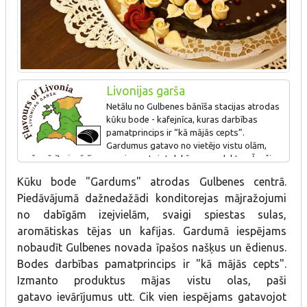
Livonijas garša
Netālu no Gulbenes bānīša stacijas atrodas
kūku bode - kafejnīca, kuras darbības
pamatprincips ir “kā mājās cepts”.
Gardumus gatavo no vietējo vistu olām,
pašu vārīta ievārījuma un, izmantojot dabīgus produktus. Īpašie
Gulbenes novada našķi – saldumu izlase “Spārītes našķi”, kūkas
Kūku bode "Gardums" atrodas Gulbenes centrā.
“Baltās pils sapnis” un “Pilskalns”.
Piedāvājumā dažnedažādi konditorejas mājražojumi
no dabīgām izejvielām, svaigi spiestas sulas,
aromātiskas tējas un kafijas. Gardumā iespējams
nobaudīt Gulbenes novada īpašos našķus un ēdienus.
Bodes darbības pamatprincips ir "kā mājās cepts".
Izmanto produktus mājas vistu olas, paši
gatavo ievārījumus utt. Cik vien iespējams gatavojot