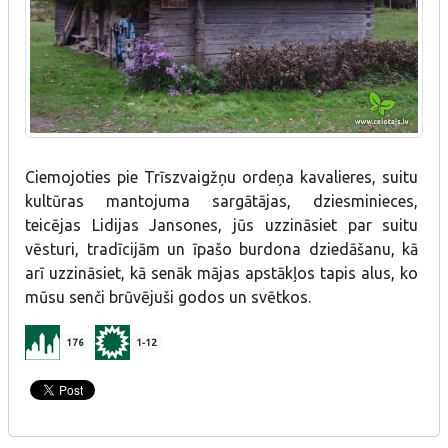
Ciemojoties pie Trīszvaigžņu ordeņa kavalieres, suitu
kultūras mantojuma sargātājas, dziesminieces,
teicējas Lidijas Jansones, jūs uzzināsiet par suitu
vēsturi, tradīcijām un īpašo burdona dziedāšanu, kā
arī uzzināsiet, kā senāk mājas apstākļos tapis alus, ko
mūsu senči brūvējuši godos un svētkos.
176
1-12