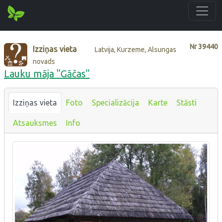
Nr
39440
Izziņas vieta
Latvija, Kurzeme, Alsungas
novads
Lauku māja "Gāčas"
Izziņas vieta
Foto
Specializācija
Karte
Stāsti
Atsauksmes
Info