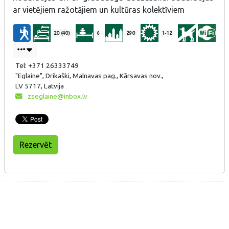
ar vietējiem ražotājiem un kultūras kolektīviem
20 (40)
6
290
1-12
Tel: +371 26333749
"Eglaine", Drikaški, Malnavas pag., Kārsavas nov.,
LV 5717, Latvija
zseglaine@inbox.lv
Rezervēt