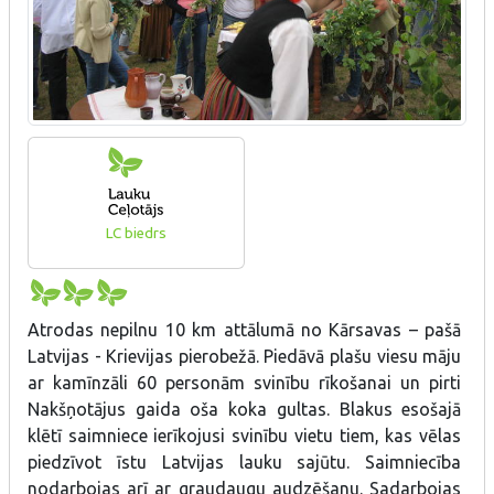
LC biedrs
Atrodas nepilnu 10 km attālumā no Kārsavas – pašā
Latvijas - Krievijas pierobežā. Piedāvā plašu viesu māju
ar kamīnzāli 60 personām svinību rīkošanai un pirti
Nakšņotājus gaida oša koka gultas. Blakus esošajā
klētī saimniece ierīkojusi svinību vietu tiem, kas vēlas
piedzīvot īstu Latvijas lauku sajūtu. Saimniecība
nodarbojas arī ar graudaugu audzēšanu. Sadarbojas