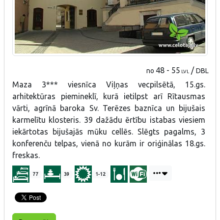
48 - 55
/
no
DBL
LVL
Maza 3*** viesnīca Viļņas vecpilsētā, 15.gs.
arhitektūras piemineklī, kurā ietilpst arī Rītausmas
vārti, agrīnā baroka Sv. Terēzes baznīca un bijušais
karmelītu klosteris. 39 dažādu ērtību istabas viesiem
iekārtotas bijušajās mūku cellēs. Slēgts pagalms, 3
konferenču telpas, vienā no kurām ir oriģinālas 18.gs.
freskas.
77
39
1-12