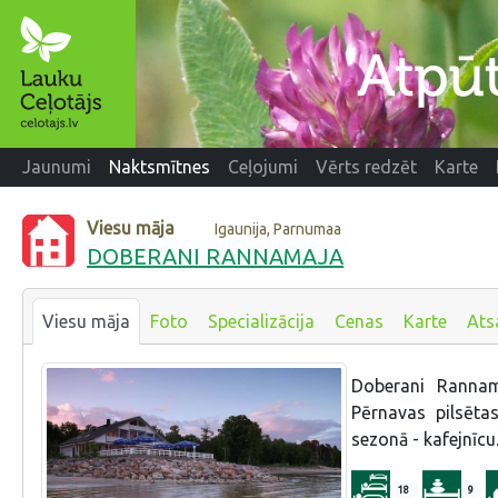
Jaunumi
Naktsmītnes
Ceļojumi
Vērts redzēt
Karte
Viesu māja
Igaunija, Parnumaa
DOBERANI RANNAMAJA
Viesu māja
Foto
Specializācija
Cenas
Karte
Ats
Doberani Rannam
Pērnavas pilsēta
sezonā - kafejnīcu.
18
9