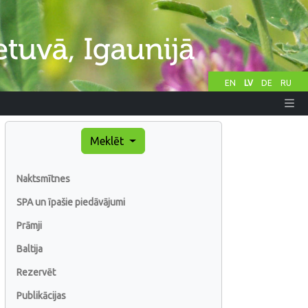
EN
LV
DE
RU
Meklēt
Naktsmītnes
SPA un īpašie piedāvājumi
Prāmji
Baltija
Rezervēt
Publikācijas