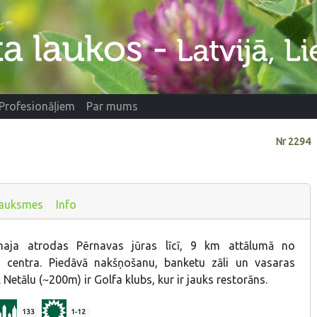
Profesionāļiem
Par mums
Nr
2294
auksmes
Info
aja atrodas Pērnavas jūras līcī, 9 km attālumā no
s centra. Piedāvā nakšņošanu, banketu zāli un vasaras
 Netālu (~200m) ir Golfa klubs, kur ir jauks restorāns.
133
1-12