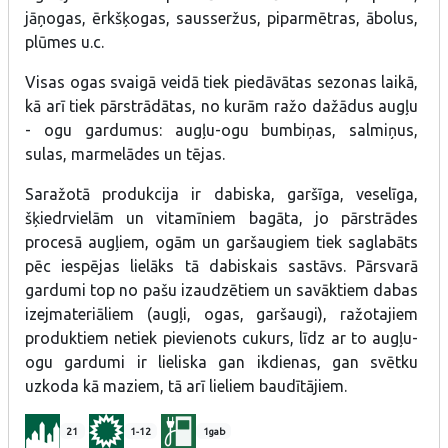
jāņogas, ērkšķogas, sausseržus, piparmētras, ābolus,
plūmes u.c.
Visas ogas svaigā veidā tiek piedāvātas sezonas laikā,
kā arī tiek pārstrādātas, no kurām ražo dažādus augļu
- ogu gardumus: augļu-ogu bumbiņas, salmiņus,
sulas, marmelādes un tējas.
Saražotā produkcija ir dabiska, garšīga, veselīga,
šķiedrvielām un vitamīniem bagāta, jo pārstrādes
procesā augļiem, ogām un garšaugiem tiek saglabāts
pēc iespējas lielāks tā dabiskais sastāvs. Pārsvarā
gardumi top no pašu izaudzētiem un savāktiem dabas
izejmateriāliem (augļi, ogas, garšaugi), ražotajiem
produktiem netiek pievienots cukurs, līdz ar to augļu-
ogu gardumi ir lieliska gan ikdienas, gan svētku
uzkoda kā maziem, tā arī lieliem baudītājiem.
21
1-12
1gab