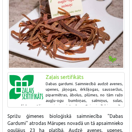
Zaļais sertifikāts
Dabas gardumi. Saimniecībā audzē avenes,
upenes, jāņogas, ērkšķogas, sausseržus,
piparmētras, ābolus, plūmes, no tām ražo
augļu-ogu bumbiņas, salmiņus, sulas,
marmelādes un tējas, nepievienojot cukuru. Saimniecībā ir uzcelta
jauna, papildus ražotne. Iegādāts jauns žāvēšanas (produkcijai)
Sprižu ģimenes bioloģiskā saimniecība "Dabas
tunelis.
Gardumi" atrodas Mārupes novadā un tā apsaimnieko
ogulājus 23 ha platībā. Audzē avenes, upenes,