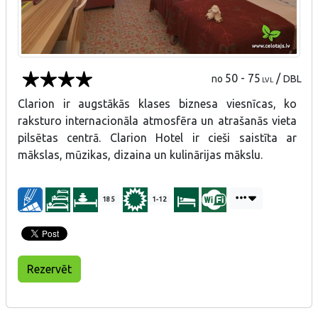
50 - 75
/
no
DBL
LVL
Clarion ir augstākās klases biznesa viesnīcas, ko
raksturo internacionāla atmosfēra un atrašanās vieta
pilsētas centrā. Clarion Hotel ir cieši saistīta ar
mākslas, mūzikas, dizaina un kulinārijas mākslu.
185
1-12
Rezervēt