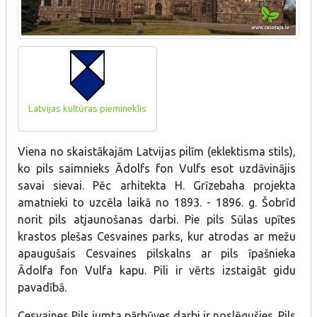
Latvijas kultūras piemineklis
Viena no skaistākajām Latvijas pilīm (eklektisma stils),
ko pils saimnieks Ādolfs fon Vulfs esot uzdāvinājis
savai sievai. Pēc arhitekta H. Grīzebaha projekta
amatnieki to uzcēla laikā no 1893. - 1896. g. Šobrīd
norit pils atjaunošanas darbi. Pie pils Sūlas upītes
krastos plešas Cesvaines parks, kur atrodas ar mežu
apaugušais Cesvaines pilskalns ar pils īpašnieka
Ādolfa fon Vulfa kapu. Pili ir vērts izstaigāt gidu
pavadībā.
Cesvaines Pils jumta pārbūves darbi ir noslēgušies. Pils