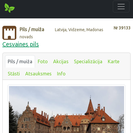
Nr
39133
Pils / muiža
Latvija, Vidzeme, Madonas
novads
Cesvaines pils
Pils / muiža
Foto
Akcijas
Specializācija
Karte
Stāsti
Atsauksmes
Info