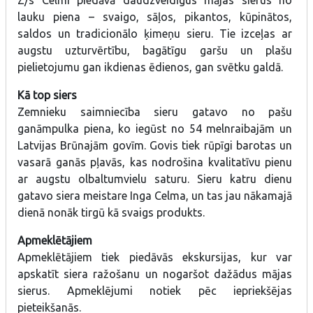
Z/s Celmi piedāvā daudzveidīgus mājas sierus no
lauku piena – svaigo, sāļos, pikantos, kūpinātos,
saldos un tradicionālo ķimeņu sieru. Tie izceļas ar
augstu uzturvērtību, bagātīgu garšu un plašu
pielietojumu gan ikdienas ēdienos, gan svētku galdā.
Kā top siers
Zemnieku saimniecība sieru gatavo no pašu
ganāmpulka piena, ko iegūst no 54 melnraibajām un
Latvijas Brūnajām govīm. Govis tiek rūpīgi barotas un
vasarā ganās pļavās, kas nodrošina kvalitatīvu pienu
ar augstu olbaltumvielu saturu. Sieru katru dienu
gatavo siera meistare Inga Celma, un tas jau nākamajā
dienā nonāk tirgū kā svaigs produkts.
Apmeklētājiem
Apmeklētājiem tiek piedāvās ekskursijas, kur var
apskatīt siera ražošanu un nogaršot dažādus mājas
sierus. Apmeklējumi notiek pēc iepriekšējas
pieteikšanās.