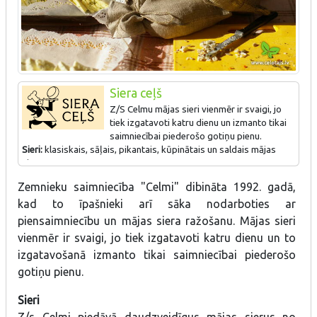
Siera ceļš
Z/S Celmu mājas sieri vienmēr ir svaigi, jo
tiek izgatavoti katru dienu un izmanto tikai
saimniecībai piederošo gotiņu pienu.
Sieri:
klasiskais, sāļais, pikantais, kūpinātais un saldais mājas
siers.
Zemnieku saimniecība "Celmi" dibināta 1992. gadā,
kad to īpašnieki arī sāka nodarboties ar
piensaimniecību un mājas siera ražošanu. Mājas sieri
vienmēr ir svaigi, jo tiek izgatavoti katru dienu un to
izgatavošanā izmanto tikai saimniecībai piederošo
gotiņu pienu.
Sieri