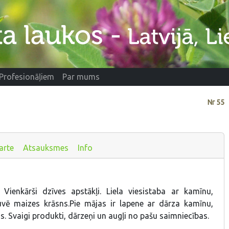
Profesionāļiem
Par mums
Nr
55
arte
Atsauksmes
Info
Vienkārši dzīves apstākļi. Liela viesistaba ar kamīnu,
uvē maizes krāsns.Pie mājas ir lapene ar dārza kamīnu,
tas. Svaigi produkti, dārzeņi un augļi no pašu saimniecības.