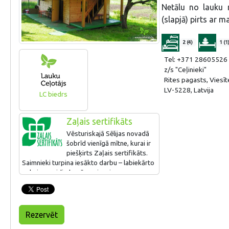
Netālu no lauku 
(slapjā) pirts ar m
2 (4)
1 (1
Tel: +371 28605526
z/s "Ceļinieki"
Rites pagasts, Viesī
LV-5228, Latvija
LC biedrs
Zaļais sertifikāts
Vēsturiskajā Sēlijas novadā
šobrīd vienīgā mītne, kurai ir
piešķirts Zaļais sertifikāts.
Saimnieki turpina iesākto darbu – labiekārto
apkaimes vidi, domā par jauniem
saimniekošanas veidiem. Pērnajā gadā ir
uzstādīta jauna apkures sistēma dzīvojamā
ēkā. Viesiem piedāvā svaigus dārzeņus un
augļus no savas saimniecības.
Rezervēt