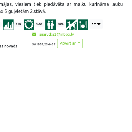
mājas, viesiem tiek piedāvāta ar malku kurināma lauku
ax 5 guļvietām 2.stāvā.
)
150
5-10
50%
aijarutka2@inbox.lv
Atvērt ar
56.1959,25.4457
tes novads