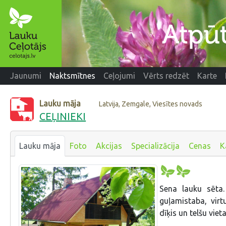
Jaunumi
Naktsmītnes
Ceļojumi
Vērts redzēt
Karte
Lauku māja
Latvija, Zemgale, Viesītes novads
CEĻINIEKI
Lauku māja
Foto
Akcijas
Specializācija
Cenas
K
Sena lauku sēta. 
guļamistaba, virt
dīķis un telšu vie