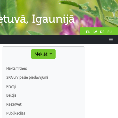
EN
LV
DE
RU
Meklēt
Naktsmītnes
SPA un īpašie piedāvājumi
Prāmji
Baltija
Rezervēt
Publikācijas