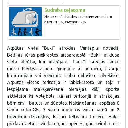
Sudraba ceļasoma
Ne-sezonā atlaides senioriem ar senioru
karti - 15%, sezonā - 5%.
Atpūtas vieta "Buki" atrodas Ventspils novadā,
Baltijas jūras piekrastes aizsargjoslā. "Buki" ir klusa
vieta atpūtai, kur iespējams baudīt Latvijas lauku
mieru. Piedāvā atpūtu ģimenēm ar bērniem, draugu
kompānijām vai vienkārši dabu mīlošiem cilvēkiem.
Atpūtas vietas teritorija ir labiekārtota un tajā ir
iespējama makšķerēšana piemājas dīķī, sporta
aktivitāte kā volejbols, kā arī teritorijā ir atrakcijas
bērniem - batuts un šūpoles. Nakšņošanas iespējas 6
veidu kotedžās, 3 veidu numuros viesu namā un 2
brīvdienu dzīvokļos, kā arī teltīs un treilerī. "Buki"
piedāvā vietas svinībām gan lapenēs, gan svinību teltī