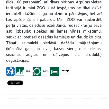
(līdz 100 personām), arī divas pirtiņas. Atpūtas vietas
teritorijā ir mini ZOO, kurā iespējams ne tikai dzīvē
ieraudzīt dažādu sugu un dzimtu pārstāvjus, bet arī
tos apčubināt un pabarot. Mini ZOO var sadzirdēt
pērļu vistas, dziedošu ēzeli Janci, redzēt krāšņo pāva
asti, izbaudīt alpakas un lamas vilnas mīkstumu,
satikt aci pret aci dažādus kamieļus un daudz ko citu.
Tāpat saimnieki piedāvā dažādu mājražojumu
(kūpināta gaļa un zivis, kazas siers, olas, desas,
sezonas augļus un dārzeņus u.c. produkti)
degustācijas.
194
1-12