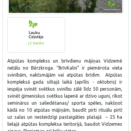
LC biedrs
Atpūtas komplekss un brīvdienu mājiņas Vidzemē
netālu no Bērzkroga. “BrīvKalni” ir piemērota vieta
svinībām, naktsmājām vai atpūtas brīdim. Atpūtas
kompleksā gada siltajā laikā (aprīlis - oktobris) ir
iespēja svinēt svētkus svinību zālē līdz 50 personām,
svinēt ģimeniskus svētkus lapenē ar dzīvo uguni, rīkot
seminārus un saliedēšanas/ sporta spēles, nakšņot
kādā no 10 atpūtas mājiņām, baudīt pirti rituālu pirtī
uz salas un nesteidzīgi pastaigāties plašajā ~ 25 ha
lielajā atpūtas kompleksa teritorijā, baudot Vidzemes