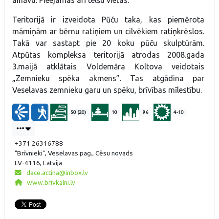
ainavu. Pieejamas arī telšu vietas.
Teritorijā ir izveidota Pūču taka, kas piemērota
māmiņām ar bērnu ratiņiem un cilvēkiem ratiņkrēslos.
Takā var sastapt pie 20 koku pūču skulptūrām.
Atpūtas kompleksa teritorijā atrodas 2008.gada
3.maijā atklātais Voldemāra Koltova veidotais
„Zemnieku spēka akmens”. Tas atgādina par
Veselavas zemnieku garu un spēku, brīvības mīlestību.
50 (20)
10
96
4-10
+371 26316788
"Brīvnieki", Veselavas pag., Cēsu novads
LV-4116, Latvija
dace.actina@inbox.lv
www.brivkalni.lv