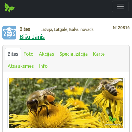
Nr
20816
Bites
Latvija, Latgale, Balvu novads
Bišu Jānis
Bites
Foto
Akcijas
Specializācija
Karte
Atsauksmes
Info