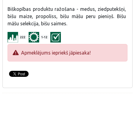
Biškopības produktu ražošana - medus, ziedputekšņi,
bišu maize, propoliss, bišu māšu peru pieniņš. Bišu
māšu selekcija, bišu saimes.
222
1-12
Apmeklējums iepriekš jāpiesaka!