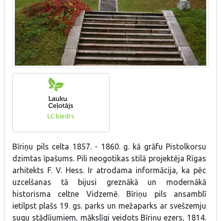
LC biedrs
Bīriņu pils celta 1857. - 1860. g. kā grāfu Pistolkorsu
dzimtas īpašums. Pili neogotikas stilā projektēja Rīgas
arhitekts F. V. Hess. Ir atrodama informācija, ka pēc
uzcelšanas tā bijusi greznākā un modernākā
historisma celtne Vidzemē. Bīriņu pils ansamblī
ietilpst plašs 19. gs. parks un mežaparks ar svešzemju
sugu stādījumiem, mākslīgi veidots Bīriņu ezers, 1814.