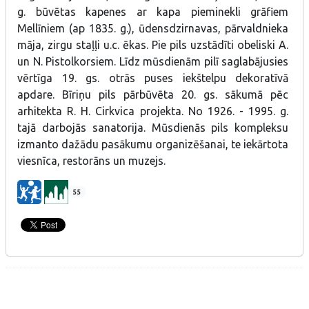
g. būvētas kapenes ar kapa pieminekli grāfiem
Mellīniem (ap 1835. g.), ūdensdzirnavas, pārvaldnieka
māja, zirgu staļļi u.c. ēkas. Pie pils uzstādīti obeliski A.
un N. Pistolkorsiem. Līdz mūsdienām pilī saglabājusies
vērtīga 19. gs. otrās puses iekštelpu dekoratīvā
apdare. Bīriņu pils pārbūvēta 20. gs. sākumā pēc
arhitekta R. H. Cirkvica projekta. No 1926. - 1995. g.
tajā darbojās sanatorija. Mūsdienās pils kompleksu
izmanto dažādu pasākumu organizēšanai, te iekārtota
viesnīca, restorāns un muzejs.
55