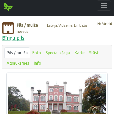
Nr
30116
Pils / muiža
Latvija, Vidzeme, Limbažu
novads
Bīriņu pils
Pils / muiža
Foto
Specializācija
Karte
Stāsti
Atsauksmes
Info