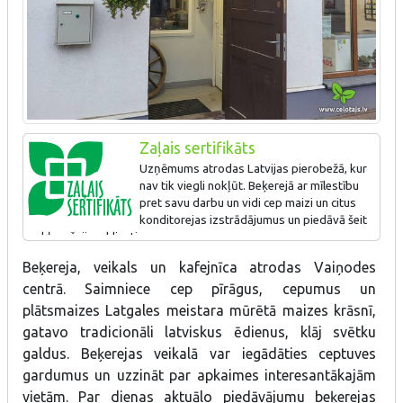
Zaļais sertifikāts
Uzņēmums atrodas Latvijas pierobežā, kur
nav tik viegli nokļūt. Beķerejā ar mīlestību
pret savu darbu un vidi cep maizi un citus
konditorejas izstrādājumus un piedāvā šeit
nokļuvušajiem klientiem.
Beķereja, veikals un kafejnīca atrodas Vaiņodes
centrā. Saimniece cep pīrāgus, cepumus un
plātsmaizes Latgales meistara mūrētā maizes krāsnī,
gatavo tradicionāli latviskus ēdienus, klāj svētku
galdus. Beķerejas veikalā var iegādāties ceptuves
gardumus un uzzināt par apkaimes interesantākajām
vietām. Par dienas aktuālo piedāvājumu beķerejas