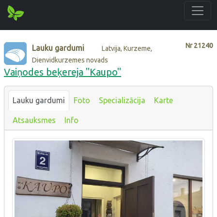
Nr
21240
Lauku gardumi
Latvija, Kurzeme,
Dienvidkurzemes novads
Vaiņodes beķereja "Kaupo"
Lauku gardumi
Foto
Specializācija
Karte
Atsauksmes
Info