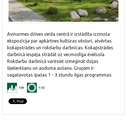
Avinurmes dzīves veida centrā
ir izstādīta izzinoša
ekspozīcija par apkārtnes kultūras vēsturi, atvērtas
kokapstrādes un rokdarbu darbnīcas.
Kokapstrādes
darbnīcā iespēja strādāt uz vecmodīga ēvelsola.
Rokdarbu darbnīcā varēsiet izmēģināt dzijas
šķeterēšanu un auduma aušanu.
Grupām ir
sagatavotas īpašas 1 - 3 stundu ilgas programmas.
154
1-12