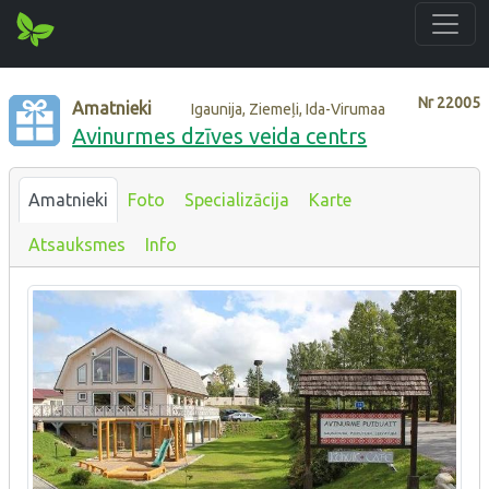
Nr
22005
Amatnieki
Igaunija, Ziemeļi, Ida-Virumaa
Avinurmes dzīves veida centrs
Amatnieki
Foto
Specializācija
Karte
Atsauksmes
Info