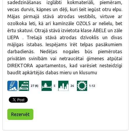
sadedzināšanas izglābti kokmateriāli, piemēram,
vecas durvis, kāpnes un dēļi, kuri šeit iegūst otru elpu.
Mājas pirmajā stāvā atrodas vestibils, virtuve ar
ozolkoka leti, kā arī kamīnzāle OZOLS ar nelielu, bet
ērtu skatuvi. Otrajā stāvā izvietota klase ĀBELE un zāle
LIEPA . Trešajā stāvā atrodas dzīvoklis un divas
mājīgas istabas. Iespējams īrēt telpas pasākumiem
darbadienās. Nedēļas nogales būs piemērotas
privātām svinībām vai netraucētai ģimenes atpūtai
DIREKTORA apartamentos, kad varēsiet nesteidzīgi
baudīt apkārtējās dabas mieru un klusumu
27 (4)
5
26
1-12
Rezervēt