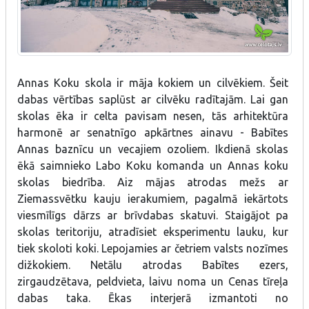
Annas Koku skola ir māja kokiem un cilvēkiem. Šeit
dabas vērtības saplūst ar cilvēku radītajām. Lai gan
skolas ēka ir celta pavisam nesen, tās arhitektūra
harmonē ar senatnīgo apkārtnes ainavu - Babītes
Annas baznīcu un vecajiem ozoliem. Ikdienā skolas
ēkā saimnieko Labo Koku komanda un Annas koku
skolas biedrība. Aiz mājas atrodas mežs ar
Ziemassvētku kauju ierakumiem, pagalmā iekārtots
viesmīlīgs dārzs ar brīvdabas skatuvi. Staigājot pa
skolas teritoriju, atradīsiet eksperimentu lauku, kur
tiek skoloti koki. Lepojamies ar četriem valsts nozīmes
dižkokiem. Netālu atrodas Babītes ezers,
zirgaudzētava, peldvieta, laivu noma un Cenas tīreļa
dabas taka. Ēkas interjerā izmantoti no