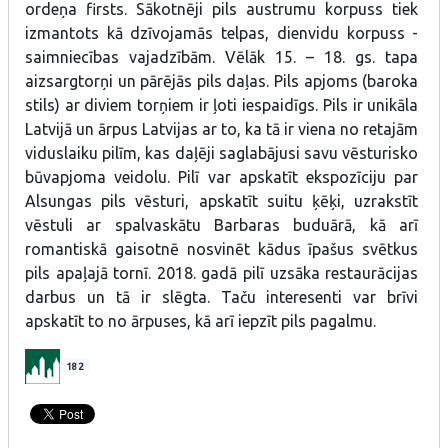
ordeņa firsts. Sākotnēji pils austrumu korpuss tiek
izmantots kā dzīvojamās telpas, dienvidu korpuss -
saimniecības vajadzībām. Vēlāk 15. – 18. gs. tapa
aizsargtorņi un pārējās pils daļas. Pils apjoms (baroka
stils) ar diviem torņiem ir ļoti iespaidīgs. Pils ir unikāla
Latvijā un ārpus Latvijas ar to, ka tā ir viena no retajām
viduslaiku pilīm, kas daļēji saglabājusi savu vēsturisko
būvapjoma veidolu. Pilī var apskatīt ekspozīciju par
Alsungas pils vēsturi, apskatīt suitu ķēķi, uzrakstīt
vēstuli ar spalvaskātu Barbaras buduārā, kā arī
romantiskā gaisotnē nosvinēt kādus īpašus svētkus
pils apaļajā tornī. 2018. gadā pilī uzsāka restaurācijas
darbus un tā ir slēgta. Taču interesenti var brīvi
apskatīt to no ārpuses, kā arī iepzīt pils pagalmu.
182