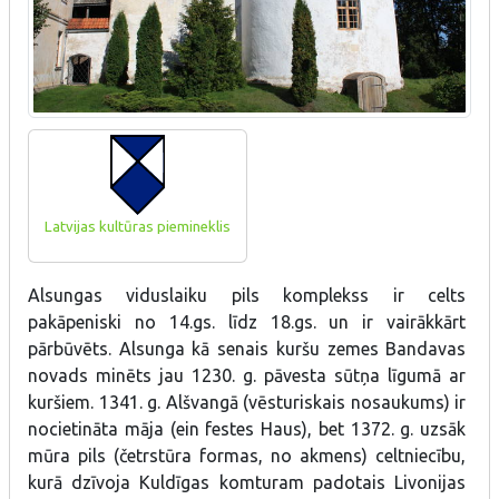
Latvijas kultūras piemineklis
Alsungas viduslaiku pils komplekss ir celts
pakāpeniski no 14.gs. līdz 18.gs. un ir vairākkārt
pārbūvēts. Alsunga kā senais kuršu zemes Bandavas
novads minēts jau 1230. g. pāvesta sūtņa līgumā ar
kuršiem. 1341. g. Alšvangā (vēsturiskais nosaukums) ir
nocietināta māja (ein festes Haus), bet 1372. g. uzsāk
mūra pils (četrstūra formas, no akmens) celtniecību,
kurā dzīvoja Kuldīgas komturam padotais Livonijas