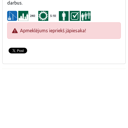
darbus.
240
5-10
Apmeklējums iepriekš jāpiesaka!