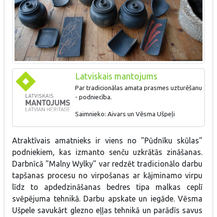
Latviskais mantojums
Par tradicionālas amata prasmes uzturēšanu
- podniecība.
Saimnieko: Aivars un Vēsma Ušpeļi
Atraktīvais mākslinieks ir viens no Pūdnīku skūlas četriem
Atraktīvais amatnieks ir viens no "Pūdnīku skūlas"
keramiķiem un savā darbā izmanto senču uzkrātās zināšanas.
Darbnīcā apmeklētāji var redzēt keramikas veidošanu no
podniekiem, kas izmanto senču uzkrātās zināšanas.
virpošanas līdz to apdedzināšanai malkas ceplī. Mākslinieka
Darbnīcā "Malny Wylky" var redzēt tradicionālo darbu
darbu ekspozīcijas apskate, darbu iegāde. Iespēja iegādāties
tapšanas procesu no virpošanas ar kājminamo virpu
darbus un darboties pašiem. Apskatāma arī tuvākā apkārtnē
savākto seno gludekļu un lauku sētas saimniecības priekšmetu
līdz to apdedzināšanas bedres tipa malkas ceplī
kolekcija. Vēsma glezno eļļas tehnikā un parādīs savus darbus.
svēpējuma tehnikā. Darbu apskate un iegāde. Vēsma
Ušpele savukārt glezno eļļas tehnikā un parādīs savus