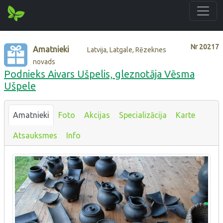
Nr
20217
Amatnieki
Latvija, Latgale, Rēzeknes
novads
Podnieks Aivars Ušpelis, gleznotāja Vēsma
Ušpele
Amatnieki
Foto
Akcijas
Specializācija
Karte
Atsauksmes
Info