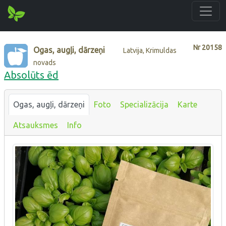
Nr
20158
Ogas, augļi, dārzeņi
Latvija, Krimuldas
novads
Absolūts ēd
Ogas, augļi, dārzeņi
Foto
Specializācija
Karte
Atsauksmes
Info