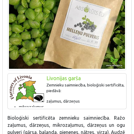
Livonijas garša
Zemnieku saimniecība, bioloģiski sertificēta,
piedāvā:
zaļumus, dārzeņus
mikrozaļumus
dārzeņu, ogu pulveri (gārsa, balanda, pienenes, nātres,
Bioloģiski sertificēta zemnieku saimniecība. Ražo
virza)
zaļumus, dārzeņus, mikrozaļumus, dārzeņus un ogu
pulveri (gārsa, balanda, pienenes, nātres, virza). Audzē