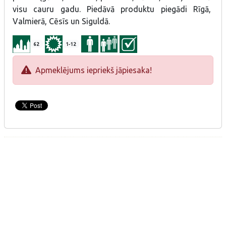
visu cauru gadu. Piedāvā produktu piegādi Rīgā,
Valmierā, Cēsīs un Siguldā.
62
1-12
Apmeklējums iepriekš jāpiesaka!