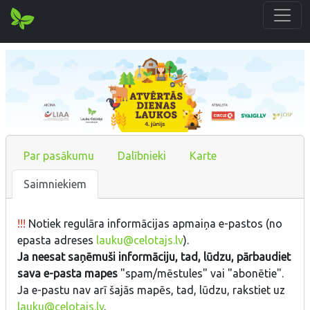
Par pasākumu
Dalībnieki
Karte
Saimniekiem
!!!
Notiek regulāra informācijas apmaiņa e-pastos (no
epasta adreses
lauku@celotajs.lv
).
Ja neesat saņēmuši informāciju, tad, lūdzu, pārbaudiet
sava e-pasta mapes
"spam/mēstules" vai "abonētie".
Ja e-pastu nav arī šajās mapēs, tad, lūdzu, rakstiet uz
lauku@celotajs.lv
.