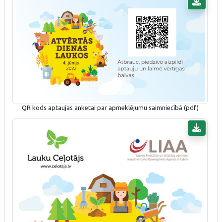
QR kods aptaujas anketai par apmeklējumu saimniecībā (pdf)