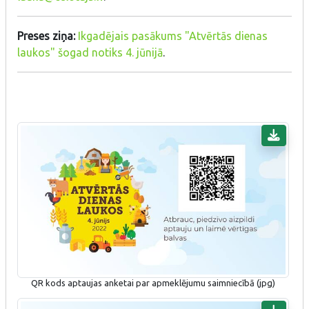
Preses ziņa:
Ikgadējais pasākums "Atvērtās dienas
laukos" šogad notiks 4. jūnijā
.
QR kods aptaujas anketai par apmeklējumu saimniecībā (jpg)