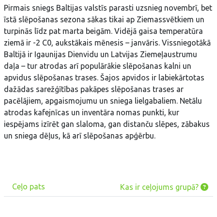
Pirmais sniegs Baltijas valstīs parasti uzsnieg novembrī, bet
īstā slēpošanas sezona sākas tikai ap Ziemassvētkiem un
turpinās līdz pat marta beigām. Vidējā gaisa temperatūra
ziemā ir -2 C0, aukstākais mēnesis – janvāris. Vissniegotākā
Baltijā ir Igaunijas Dienvidu un Latvijas Ziemeļaustrumu
daļa – tur atrodas arī populārākie slēpošanas kalni un
apvidus slēpošanas trases. Šajos apvidos ir labiekārtotas
dažādas sarežģītības pakāpes slēpošanas trases ar
pacēlājiem, apgaismojumu un sniega lielgabaliem. Netālu
atrodas kafejnīcas un inventāra nomas punkti, kur
iespējams izīrēt gan slaloma, gan distanču slēpes, zābakus
un sniega dēļus, kā arī slēpošanas apģērbu.
Ceļo pats
Kas ir ceļojums grupā?